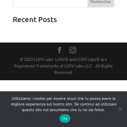
Rechercher
Recent Posts
© 2023 LUVV Labs. LUVV® and LUVV Labs® are
Registered Trademarks of LUVV Labs, LLC - All Rights
Reserved
Utilizziamo i cookie per essere sicuri che tu possa avere la
migliore esperienza sul nostro sito. Se continui ad utilizzare
questo sito noi assumiamo che tu ne sia felice.
Chatta con noi!
Ok
Open
chaty