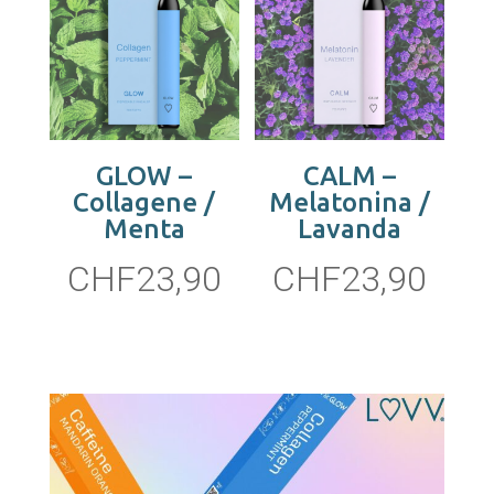
GLOW –
CALM –
Collagene /
Melatonina /
Menta
Lavanda
CHF
23,90
CHF
23,90