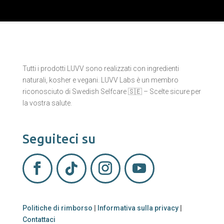
Tutti i prodotti LUVV sono realizzati con ingredienti
naturali, kosher e vegani. LUVV Labs è un membro
riconosciuto di Swedish Selfcare 🇸🇪 – Scelte sicure per
la vostra salute.
Seguiteci su
Politiche di rimborso
|
Informativa sulla privacy
|
Contattaci